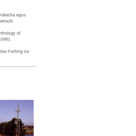
análacha agus
l amach.
nthology of
1996).
olas Furlong sa