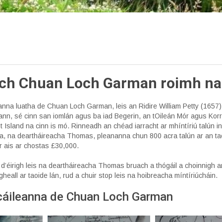
ch Chuan Loch Garman roimh na
eanna luatha de Chuan Loch Garman, leis an Ridire William Petty (1657) 
n ann, sé cinn san iomlán agus ba iad Begerin, an tOileán Mór agus Kor
 Island na cinn is mó. Rinneadh an chéad iarracht ar mhíntíriú talún in
ha, na deartháireacha Thomas, pleananna chun 800 acra talún ar an ta
r ais ar chostas £30,000.
 d’éirigh leis na deartháireacha Thomas bruach a thógáil a choinnigh 
gheall ar taoide lán, rud a chuir stop leis na hoibreacha míntíriúcháin.
cáileanna de Chuan Loch Garman