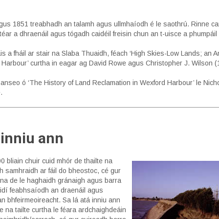
agus 1851 treabhadh an talamh agus ullmhaíodh é le saothrú. Rinne c
téar a dhraenáil agus tógadh caidéil freisin chun an t-uisce a phumpái
is a fháil ar stair na Slaba Thuaidh, féach ‘High Skies-Low Lands; an A
Harbour’ curtha in eagar ag David Rowe agus Christopher J. Wilson (
anseo ó ‘The History of Land Reclamation in Wexford Harbour’ le Nich
.
 inniu ann
00 bliain chuir cuid mhór de thailte na
h samhraidh ar fáil do bheostoc, cé gur
na de le haghaidh gránaigh agus barra
idí feabhsaíodh an draenáil agus
an bhfeirmeoireacht. Sa lá atá inniu ann
e na tailte curtha le féara ardchaighdeáin