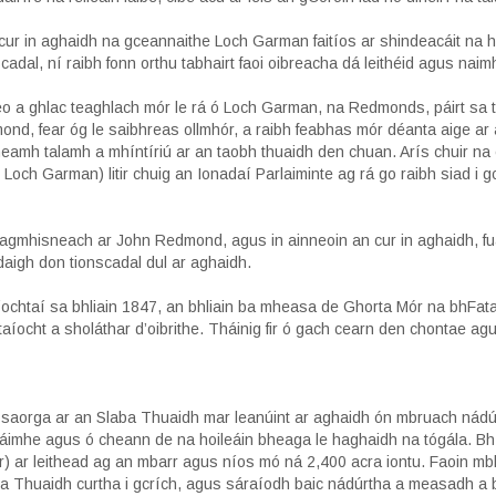
r cur in aghaidh na gceannaithe Loch Garman faitíos ar shindeacáit na 
scadal, ní raibh fonn orthu tabhairt faoi oibreacha dá leithéid agus na
eo a ghlac teaghlach mór le rá ó Loch Garman, na Redmonds, páirt sa 
d, fear óg le saibhreas ollmhór, a raibh feabhas mór déanta aige ar
neamh talamh a mhíntíriú ar an taobh thuaidh den chuan. Arís chuir na 
 Loch Garman) litir chuig an Ionadaí Parlaiminte ag rá go raibh siad i 
lagmhisneach ar John Redmond, agus in ainneoin an cur in aghaidh, fu
daigh don tionscadal dul ar aghaidh.
ochtaí sa bhliain 1847, an bhliain ba mheasa de Ghorta Mór na bhFataí
aíocht a sholáthar d’oibrithe. Tháinig fir ó gach cearn den chontae ag
saorga ar an Slaba Thuaidh mar leanúint ar aghaidh ón mbruach nád
e láimhe agus ó cheann de na hoileáin bheaga le haghaidh na tógála. B
r) ar leithead ag an mbarr agus níos mó ná 2,400 acra iontu. Faoin mbl
ba Thuaidh curtha i gcrích, agus sáraíodh baic nádúrtha a measadh a 