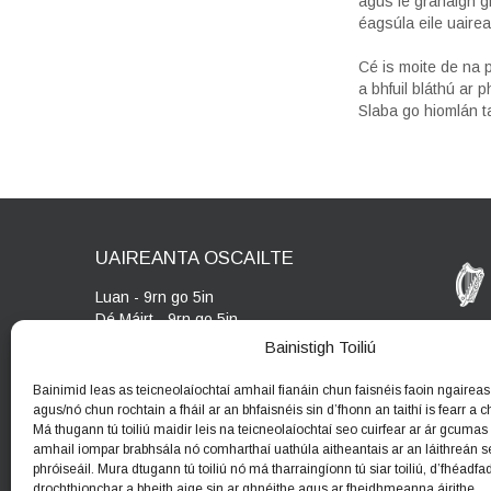
agus le gránaigh g
éagsúla eile uairea
Cé is moite de na p
a bhfuil bláthú ar 
Slaba go hiomlán t
UAIREANTA OSCAILTE
Luan - 9rn go 5in
Dé Máirt - 9rn go 5in
Dé Ardaoin- 9rn go 5in
Bainistigh Toiliú
Dé Céadaoin - 9rn go 5in
Dé hAoine - 9rn go 5in
Bainimid leas as teicneolaíochtaí amhail fianáin chun faisnéis faoin ngaireas 
Dé Sathairn - 9rn go 5in
agus/nó chun rochtain a fháil ar an bhfaisnéis sin d’fhonn an taithí is fearr a chu
Dé Domhnaigh - 9rn go 5in
Má thugann tú toiliú maidir leis na teicneolaíochtaí seo cuirfear ar ár gcumas
amhail iompar brabhsála nó comharthaí uathúla aitheantais ar an láithreán s
phróiseáil. Mura dtugann tú toiliú nó má tharraingíonn tú siar toiliú, d’fhéadfa
drochthionchar a bheith aige sin ar ghnéithe agus ar fheidhmeanna áirithe.