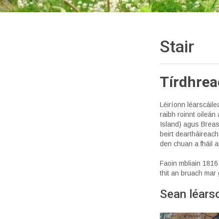
Stair
Tírdhrea
Léiríonn léarscáil
raibh roinnt oileá
Island) agus Breast
beirt deartháireac
den chuan a fháil a
Faoin mbliain 1816
thit an bruach mar 
Sean léars