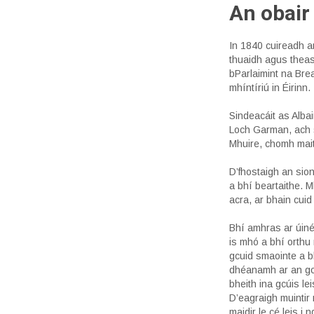
An obair
In 1840 cuireadh a
thuaidh agus theas 
bParlaimint na Bre
mhíntíriú in Éirinn.
Sindeacáit as Alba
Loch Garman, ach 
Mhuire, chomh mait
D’fhostaigh an sio
a bhí beartaithe. M
acra, ar bhain cui
Bhí amhras ar úinéi
is mhó a bhí orthu
gcuid smaointe a bhe
dhéanamh ar an gce
bheith ina gcúis l
D’eagraigh muintir 
maidir le cé leis i 