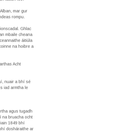
hAlban, mar gur
imhdeas rompu.
tionscadal. Ghlac
 an mbaile cheana
ceannaithe áitiúla
gcoinne na hoibre a
arthas Acht
, nuair a bhí sé
us iad armtha le
úrtha agus tugadh
hí na bruacha ocht
iain 1849 bhí
bhí dosháraithe ar