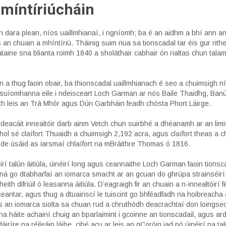
 míntíriúcháin
n dara plean, níos uaillmhianaí, i ngníomh; ba é an aidhm a bhí ann an
an chuain a mhíntíriú. Tháinig suim nua sa tionscadal tar éis gur rithe
ataine sna blianta roimh 1840 a sholáthair cabhair ón rialtas chun tal
in a thug faoin obair, ba thionscadal uaillmhianach é seo a chuimsigh 
suíomhanna eile i ndeisceart Loch Garman ar nós Baile Thaidhg, Ban
h leis an Trá Mhór agus Dún Garbháin feadh chósta Phort Láirge.
ndeacáit innealtóir darb ainm Vetch chun suirbhé a dhéanamh ar an limi
hol sé claífort Thuaidh a chuimsigh 2,192 acra, agus claífort theas a 
d de úsáid as iarsmaí chlaífort na mBráithre Thomas ó 1816.
rí talún áitiúla, úinéirí long agus ceannaithe Loch Garman faoin tionsc
 ná go dtabharfaí an iomarca smacht ar an gcuan do ghrúpa strainséirí
ith difriúil ó leasanna áitiúla. D’eagraigh fir an chuain a n-innealtóirí 
antar, agus thug a dtuairiscí le tuiscint go bhféadfadh na hoibreacha 
eis an iomarca siolta sa chuan rud a chruthódh deacrachtaí don loingseo
na háite achainí chuig an bparlaimint i gcoinne an tionscadail, agus a
ndáiríre na réileáin láibe, cibé acu ar leis an gCoróin iad nó úinéirí na ta