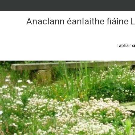
Skip
to
Content
Anaclann éanlaithe fiáine
Tabhair c