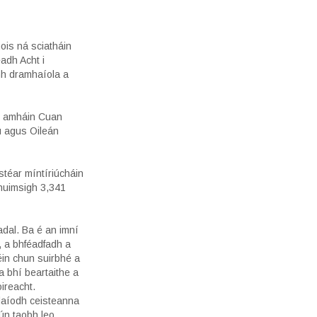
ois ná sciatháin
adh Acht i
amh dramhaíola a
ní amháin Cuan
ú agus Oileán
stéar míntíriúcháin
chuimsigh 3,341
adal. Ba é an imní
, a bhféadfadh a
féin chun suirbhé a
a bhí beartaithe a
ireacht.
rdaíodh ceisteanna
lún taobh leo.