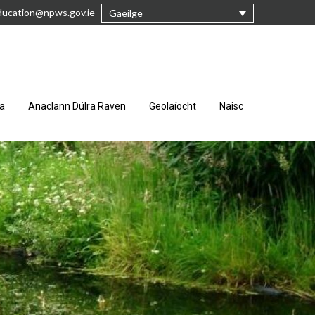
ucation@npws.gov.ie
Gaeilge
ra
Anaclann Dúlra Raven
Geolaíocht
Naisc