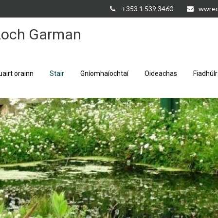
+353 1 539 3460
wwred
 Loch Garman
uairt orainn
Stair
Gníomhaíochtaí
Oideachas
Fiadhúl