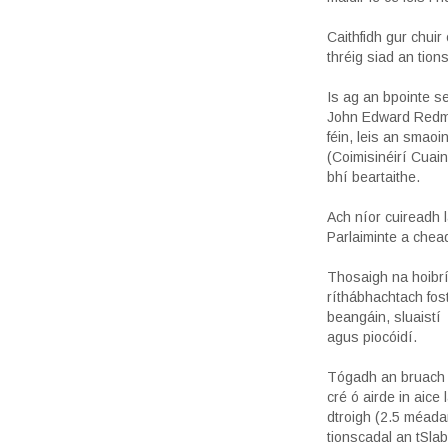
Caithfidh gur chui
thréig siad an tion
Is ag an bpointe s
John Edward Redmon
féin, leis an smaoi
(Coimisinéirí Cuain
bhí beartaithe.
Ach níor cuireadh 
Parlaiminte a chea
Thosaigh na hoibrí
ríthábhachtach fost
beangáin, sluaistí
agus piocóidí.
Tógadh an bruach 
cré ó airde in aic
dtroigh (2.5 méada
tionscadal an tSla