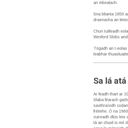
an mbealach.
Sna blianta 1850 
draenacha an limis
Chun tuilleadh eola
Wexford Slobs and 
Tógadh an t-eolas 
leabhar thuasluaite
Sa lá atá
Ar feadh thart ar 1
Slaba féarach garb
saothraíodh codan
fréimhe. Ó na 1960
cuireadh dlús leis 
tá an chuid is mó d