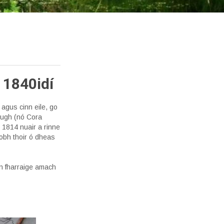
 1840idí
agus cinn eile, go
rugh (nó Cora
 1814 nuair a rinne
obh thoir ó dheas
an fharraige amach