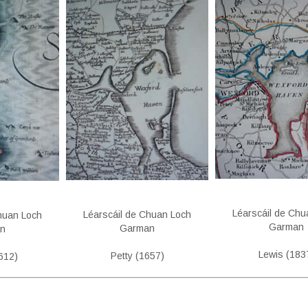
Léarscáil de Chu
Léarscáil de Chuan Loch
huan Loch
Garman
Garman
n
Lewis (183
Petty (1657)
612)