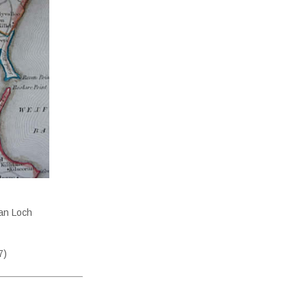
an Loch
7)