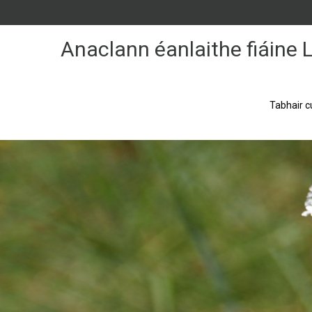
Skip
to
Content
Anaclann éanlaithe fiáine
Tabhair c