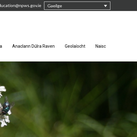
ucation@npws.gov.ie
Gaeilge
ra
Anaclann Dúlra Raven
Geolaíocht
Naisc