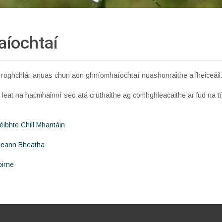
íochtaí
n roghchlár anuas chun aon ghníomhaíochtaí nuashonraithe a fheiceáil
h leat na hacmhainní seo atá cruthaithe ag comhghleacaithe ar fud na tí
éibhte Chill Mhantáin
hleann Bheatha
oirne