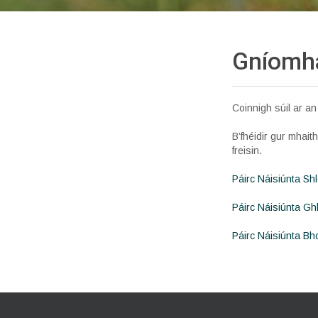
Gníomha
Coinnigh súil ar a
B’fhéidir gur mhait
freisin.
Páirc Náisiúnta Shl
Páirc Náisiúnta G
Páirc Náisiúnta Bh