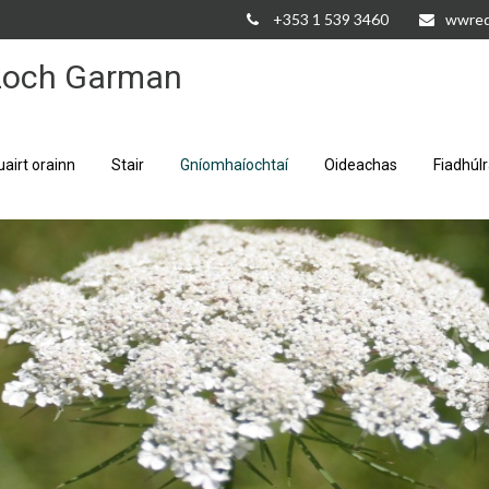
+353 1 539 3460
wwred
 Loch Garman
uairt orainn
Stair
Gníomhaíochtaí
Oideachas
Fiadhúl