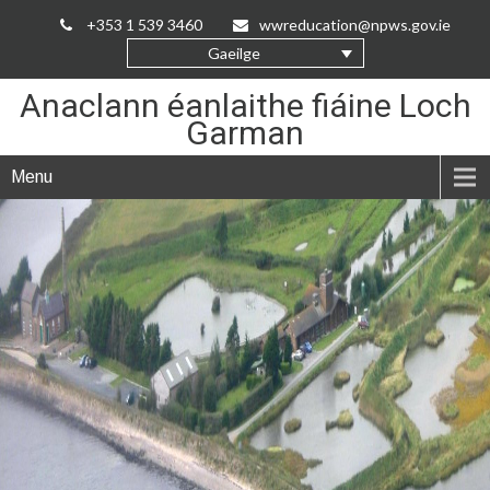
Skip
+353 1 539 3460
wwreducation@npws.gov.ie
to
Gaeilge
Content
Anaclann éanlaithe fiáine Loch
Garman
Menu