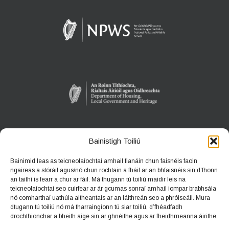
Bainistigh Toiliú
ANACLANN ÉANLAITHE FIÁINE LOCH GARMAN
Bainimid leas as teicneolaíochtaí amhail fianáin chun faisnéis faoin
An Slaba Thuaidh
ngaireas a stóráil agus/nó chun rochtain a fháil ar an bhfaisnéis sin d’fhonn
Ard Chaomháin, Co. Loch Garman
an taithí is fearr a chur ar fáil. Má thugann tú toiliú maidir leis na
teicneolaíochtaí seo cuirfear ar ár gcumas sonraí amhail iompar brabhsála
nó comharthaí uathúla aitheantais ar an láithreán seo a phróiseáil. Mura
Teileafón:
+353 1 539 3460
dtugann tú toiliú nó má tharraingíonn tú siar toiliú, d’fhéadfadh
Ríomhphost:
wwreducation@npws.gov.ie
drochthionchar a bheith aige sin ar ghnéithe agus ar fheidhmeanna áirithe.