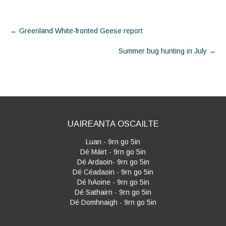
Post
←
Greenland White-fronted Geese report
navigation
Summer bug hunting in July
→
UAIREANTA OSCAILTE
Luan - 9rn go 5in
Dé Máirt - 9rn go 5in
Dé Ardaoin- 9rn go 5in
Dé Céadaoin - 9rn go 5in
Dé hAoine - 9rn go 5in
Dé Sathairn - 9rn go 5in
Dé Domhnaigh - 9rn go 5in